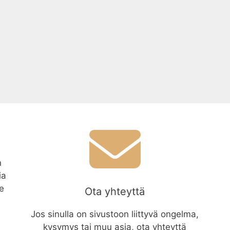
n
ia
le
Ota yhteyttä
Jos sinulla on sivustoon liittyvä ongelma,
kysymys tai muu asia, ota yhteyttä