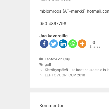
mblomroos (AT-merkki) hotmail.co
050 4867798
Jaa kavereille
0
Shares
Kategoriat
Lehtovuori Cup
Avainsanat
golf
Artikkelien
Kierrätyspäivä + talkoot asukastalolla la
selaus
LEHTOVUORI CUP 2018
Kommentoi