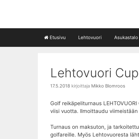
Siirry
sisältöön
Etusivu
Lehtovuori
Asukastalo
Lehtovuori Cup
17.5.2018
kirjoittaja
Mikko Blomroos
Golf reikäpeliturnaus LEHTOVUORI
viisi vuotta. Ilmoittaudu viimeistään
Turnaus on maksuton, ja tarkoitettu
golfareille. Myös Lehtovuoresta lähte