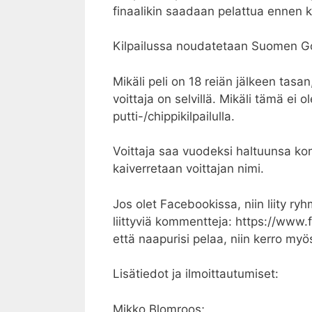
finaalikin saadaan pelattua ennen 
Kilpailussa noudatetaan Suomen Golf
Mikäli peli on 18 reiän jälkeen tasa
voittaja on selvillä. Mikäli tämä ei o
putti-/chippikilpailulla.
Voittaja saa vuodeksi haltuunsa kom
kaiverretaan voittajan nimi.
Jos olet Facebookissa, niin liity ry
liittyviä kommentteja: https://ww
että naapurisi pelaa, niin kerro my
Lisätiedot ja ilmoittautumiset:
Mikko Blomroos;