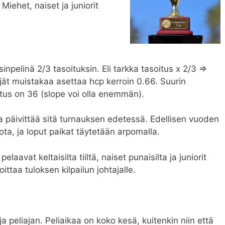
 Miehet, naiset ja juniorit
inpelinä 2/3 tasoituksin. Eli tarkka tasoitus x 2/3 =>
ät muistakaa asettaa hcp kerroin 0.66. Suurin
itus on 36 (slope voi olla enemmän).
ja päivittää sitä turnauksen edetessä. Edellisen vuoden
aviota, ja loput paikat täytetään arpomalla.
elaavat keltaisilta tiiltä, naiset punaisilta ja juniorit
moittaa tuloksen kilpailun johtajalle.
a peliajan. Peliaikaa on koko kesä, kuitenkin niin että