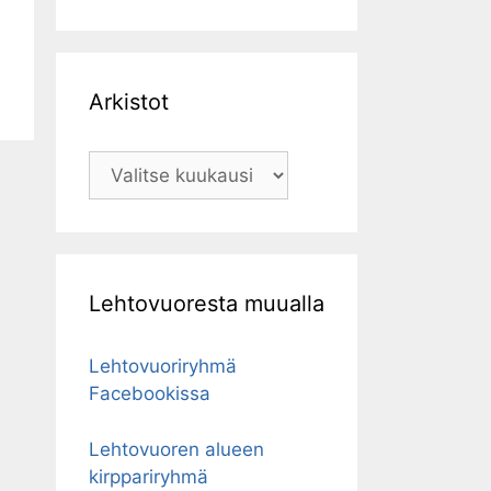
Arkistot
Arkistot
Lehtovuoresta muualla
Lehtovuoriryhmä
Facebookissa
Lehtovuoren alueen
kirppariryhmä