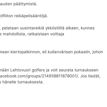
kauden päättymistä.
liiton reikäpelisääntöjä.
n, pelataan uusintareikiä ykköstiiltä alkaen, kunnes
le mahdollista, ratkaistaan voittaja
ean kiertopalkinnon, eli kullanvärisen pokaalin, johon
hmään Lehtovuori golfers ja voit seurata turnaukseen
w.facebook.com/groups/214958811878001/. Jos tiedät,
ös hänelle turnauksesta.