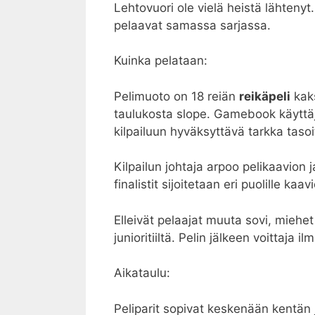
Lehtovuori ole vielä heistä lähtenyt.
pelaavat samassa sarjassa.
Kuinka pelataan:
Pelimuoto on 18 reiän
reikäpeli
kaks
taulukosta slope. Gamebook käyttäj
kilpailuun hyväksyttävä tarkka taso
Kilpailun johtaja arpoo pelikaavion 
finalistit sijoitetaan eri puolille ka
Elleivät pelaajat muuta sovi, miehet p
junioritiiltä. Pelin jälkeen voittaja il
Aikataulu:
Peliparit sopivat keskenään kentän j