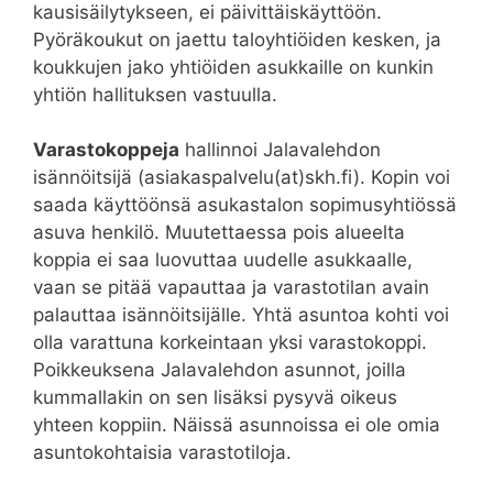
kausisäilytykseen, ei päivittäiskäyttöön.
Pyöräkoukut on jaettu taloyhtiöiden kesken, ja
koukkujen jako yhtiöiden asukkaille on kunkin
yhtiön hallituksen vastuulla.
Varastokoppeja
hallinnoi Jalavalehdon
isännöitsijä (asiakaspalvelu(at)skh.fi). Kopin voi
saada käyttöönsä asukastalon sopimusyhtiössä
asuva henkilö. Muutettaessa pois alueelta
koppia ei saa luovuttaa uudelle asukkaalle,
vaan se pitää vapauttaa ja varastotilan avain
palauttaa isännöitsijälle. Yhtä asuntoa kohti voi
olla varattuna korkeintaan yksi varastokoppi.
Poikkeuksena Jalavalehdon asunnot, joilla
kummallakin on sen lisäksi pysyvä oikeus
yhteen koppiin. Näissä asunnoissa ei ole omia
asuntokohtaisia varastotiloja.