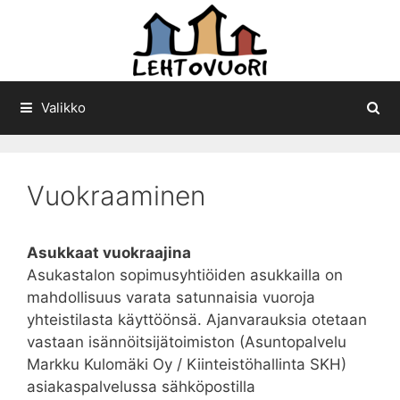
Siirry
sisältöön
Valikko
Vuokraaminen
Asukkaat vuokraajina
Asukastalon sopimusyhtiöiden asukkailla on
mahdollisuus varata satunnaisia vuoroja
yhteistilasta käyttöönsä. Ajanvarauksia otetaan
vastaan isännöitsijätoimiston (Asuntopalvelu
Markku Kulomäki Oy / Kiinteistöhallinta SKH)
asiakaspalvelussa sähköpostilla