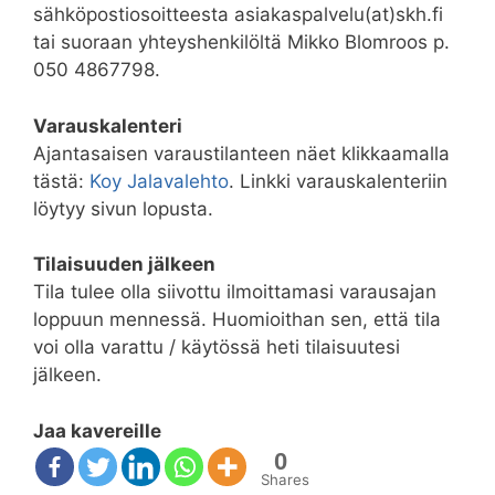
sähköpostiosoitteesta asiakaspalvelu(at)skh.fi
tai suoraan yhteyshenkilöltä Mikko Blomroos p.
050 4867798.
Varauskalenteri
Ajantasaisen varaustilanteen näet klikkaamalla
tästä:
Koy Jalavalehto
. Linkki varauskalenteriin
löytyy sivun lopusta.
Tilaisuuden jälkeen
Tila tulee olla siivottu ilmoittamasi varausajan
loppuun mennessä. Huomioithan sen, että tila
voi olla varattu / käytössä heti tilaisuutesi
jälkeen.
Jaa kavereille
0
Shares