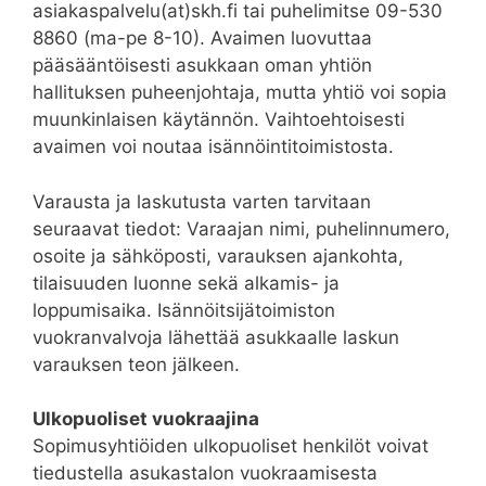
asiakaspalvelu(at)skh.fi tai puhelimitse 09-530
8860 (ma-pe 8-10). Avaimen luovuttaa
pääsääntöisesti asukkaan oman yhtiön
hallituksen puheenjohtaja, mutta yhtiö voi sopia
muunkinlaisen käytännön. Vaihtoehtoisesti
avaimen voi noutaa isännöintitoimistosta.
Varausta ja laskutusta varten tarvitaan
seuraavat tiedot: Varaajan nimi, puhelinnumero,
osoite ja sähköposti, varauksen ajankohta,
tilaisuuden luonne sekä alkamis- ja
loppumisaika. Isännöitsijätoimiston
vuokranvalvoja lähettää asukkaalle laskun
varauksen teon jälkeen.
Ulkopuoliset vuokraajina
Sopimusyhtiöiden ulkopuoliset henkilöt voivat
tiedustella asukastalon vuokraamisesta