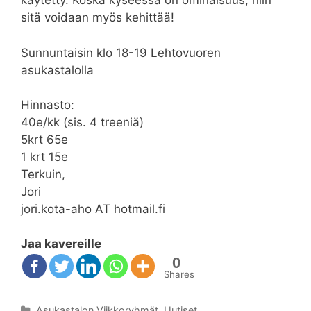
käytetty. Koska kyseessä on ominaisuus, niin
sitä voidaan myös kehittää!
Sunnuntaisin klo 18-19 Lehtovuoren
asukastalolla
Hinnasto:
40e/kk (sis. 4 treeniä)
5krt 65e
1 krt 15e
Terkuin,
Jori
jori.kota-aho AT hotmail.fi
Jaa kavereille
0
Shares
Kategoriat
Asukastalon Viikkoryhmät
,
Uutiset