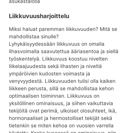
asukastalolla
Liikkuvuusharjoittelu
Miksi haluat paremman liikkuvuuden? Mitä se
mahdollistaa sinulle?
Lyhykäisyydessään liikkuvuus on omalla
lihasvoimalla saavutettua ääriasentoa ja siellä
työskentelyä. Liikkuvuus koostuu nivelten
liikelaajuudesta sekä lihasten ja niveltä
ympäröivien kudosten voimasta ja
venyvyydestä. Liikkuvuuden tulisi olla kaiken
liikkeen perusta, sillä se mahdollistaa kehon
optimaalisen toiminnan. Liikkuvuus on
yksilöllinen ominaisuus, ja siihen vaikuttavia
tekijöitä ovat perimä, ulkoiset olosuhteet, ikä,
hormonaaliset ja hermostolliset tekijät sekä
tietenkin se miten kehoa on vuosien varrella