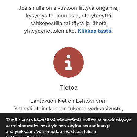
Jos sinulla on sivustoon liittyvä ongelma,
kysymys tai muu asia, ota yhteyttä
sähköpostilla tai täytä ja lähetä
yhteydenottolomake.
Klikkaa tästä
.
Tietoa
Lehtovuori.Net on Lehtovuoren
Yhteistilatoimikunnan tukema verkkosivusto,
joka on tarkoitettu Lehtovuoren asukkaiden ja
Tämä sivusto käyttää välttämättömiä evästeitä suorituskyvyn
alueesta kiinnostuneiden huviksi ja hyödyksi.
varmistamiseksi sekä yleisen käytön seurantaan ja
analytiikkaan. Voit muuttaa evästeasetuksia