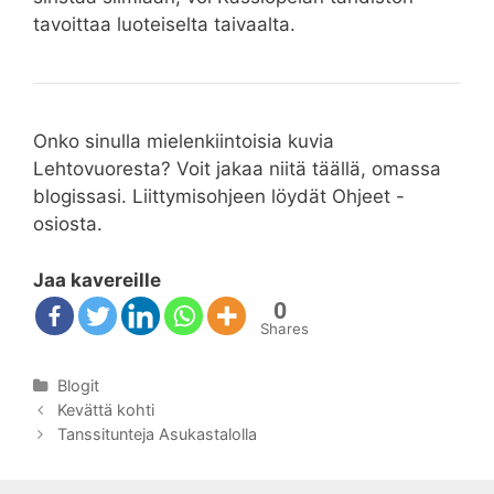
tavoittaa luoteiselta taivaalta.
Onko sinulla mielenkiintoisia kuvia
Lehtovuoresta? Voit jakaa niitä täällä, omassa
blogissasi. Liittymisohjeen löydät Ohjeet -
osiosta.
Jaa kavereille
0
Shares
Kategoriat
Blogit
Artikkelien
Kevättä kohti
selaus
Tanssitunteja Asukastalolla