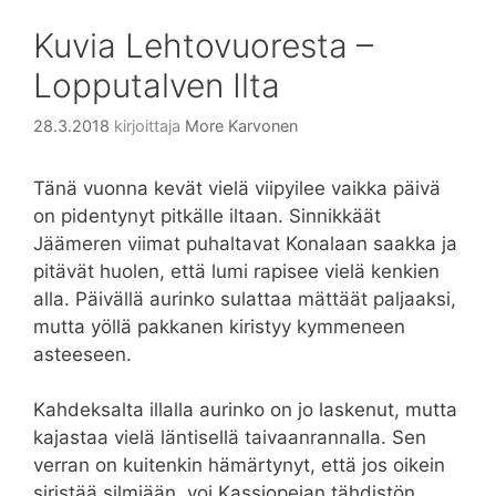
Kuvia Lehtovuoresta –
Lopputalven Ilta
28.3.2018
kirjoittaja
More Karvonen
Tänä vuonna kevät vielä viipyilee vaikka päivä
on pidentynyt pitkälle iltaan. Sinnikkäät
Jäämeren viimat puhaltavat Konalaan saakka ja
pitävät huolen, että lumi rapisee vielä kenkien
alla. Päivällä aurinko sulattaa mättäät paljaaksi,
mutta yöllä pakkanen kiristyy kymmeneen
asteeseen.
Kahdeksalta illalla aurinko on jo laskenut, mutta
kajastaa vielä läntisellä taivaanrannalla. Sen
verran on kuitenkin hämärtynyt, että jos oikein
siristää silmiään, voi Kassiopeian tähdistön