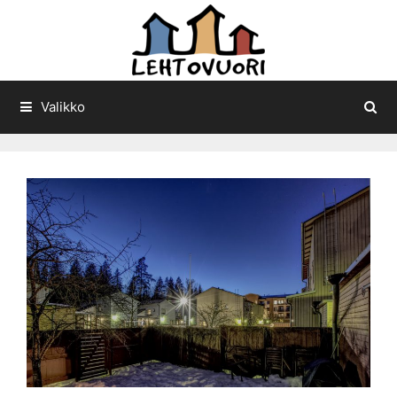
Siirry
sisältöön
Valikko