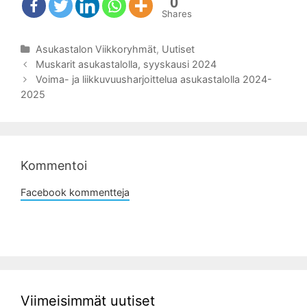
0
Shares
Kategoriat
Asukastalon Viikkoryhmät
,
Uutiset
Artikkelien
Muskarit asukastalolla, syyskausi 2024
selaus
Voima- ja liikkuvuusharjoittelua asukastalolla 2024-
2025
Kommentoi
Facebook kommentteja
Viimeisimmät uutiset