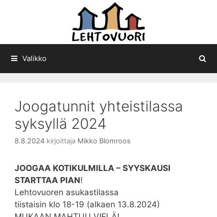
Siirry
sisältöön
Valikko
Joogatunnit yhteistilassa
syksyllä 2024
8.8.2024
kirjoittaja
Mikko Blomroos
JOOGAA KOTIKULMILLA – SYYSKAUSI
STARTTAA PIAN
!
Lehtovuoren asukastilassa
tiistaisin klo 18-19 (alkaen 13.8.2024)
MUKAAN MAHTUU VIELÄ!