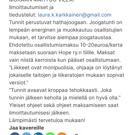
Ilmoittautumiset ja
tiedustelut:
laura.k.karkkainen@gmail.com
Tunnit perustuvat hathajoogaan. Joogatunti on
lempeän energinen ja muokkautuu osallistujien
mukaan, et tarvitse aiempaa joogataustaa.
Ehdotettu osallistumismaksu 10-20euroa/kerta
maksetaan suoraan Hope ry.n tilille. Maksat
vain niistä kerroista kun pääset osallistumaan.
”Liikkeet ovat monipuolisia, ohjaaja on löytänyt
jokaiselle taitojen ja liikeratojen mukaan sopivat
versiot.”
”Tunnit avaavat kroppaa tehokkaasti. Joka
tunnin jälkeen keholla ja mielellä on hyvä olla.”
Yleiset ohjeet sekä ohjeet maksamiseen saat
ilmoittautumisesi jälkeen.
Lämpimästi tervetuloa mukaan!
Jaa kavereille