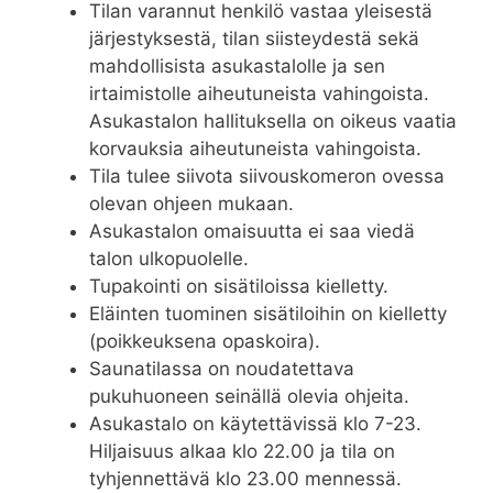
Tilan varannut henkilö vastaa yleisestä
järjestyksestä, tilan siisteydestä sekä
mahdollisista asukastalolle ja sen
irtaimistolle aiheutuneista vahingoista.
Asukastalon hallituksella on oikeus vaatia
korvauksia aiheutuneista vahingoista.
Tila tulee siivota siivouskomeron ovessa
olevan ohjeen mukaan.
Asukastalon omaisuutta ei saa viedä
talon ulkopuolelle.
Tupakointi on sisätiloissa kielletty.
Eläinten tuominen sisätiloihin on kielletty
(poikkeuksena opaskoira).
Saunatilassa on noudatettava
pukuhuoneen seinällä olevia ohjeita.
Asukastalo on käytettävissä klo 7-23.
Hiljaisuus alkaa klo 22.00 ja tila on
tyhjennettävä klo 23.00 mennessä.