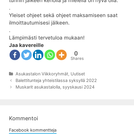
tunnin jälkeen keholla ja mielellä on hyvä olla.”
.
Yleiset ohjeet sekä ohjeet maksamiseen saat
ilmoittautumisesi jälkeen.
.
Lämpimästi tervetuloa mukaan!
Jaa kavereille
0
Shares
Kategoriat
Asukastalon Viikkoryhmät
,
Uutiset
Artikkelien
Balettitunteja yhteistilassa syksyllä 2022
selaus
Muskarit asukastalolla, syyskausi 2024
Kommentoi
Facebook kommentteja