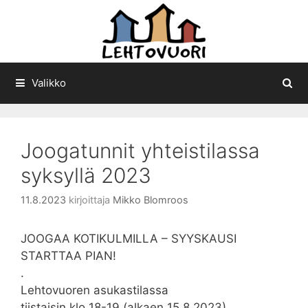
Siirry
sisältöön
Valikko
Joogatunnit yhteistilassa
syksyllä 2023
11.8.2023
kirjoittaja
Mikko Blomroos
JOOGAA KOTIKULMILLA – SYYSKAUSI
STARTTAA PIAN!
.
Lehtovuoren asukastilassa
tiistaisin klo 18-19 (alkaen 15.8.2023)