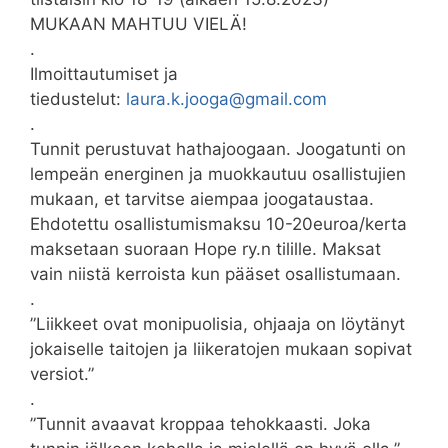
MUKAAN MAHTUU VIELÄ!
.
Ilmoittautumiset ja
tiedustelut:
laura.k.jooga@gmail.com
.
Tunnit perustuvat hathajoogaan. Joogatunti on
lempeän energinen ja muokkautuu osallistujien
mukaan, et tarvitse aiempaa joogataustaa.
Ehdotettu osallistumismaksu 10-20euroa/kerta
maksetaan suoraan Hope ry.n tilille. Maksat
vain niistä kerroista kun pääset osallistumaan.
.
”Liikkeet ovat monipuolisia, ohjaaja on löytänyt
jokaiselle taitojen ja liikeratojen mukaan sopivat
versiot.”
.
”Tunnit avaavat kroppaa tehokkaasti. Joka