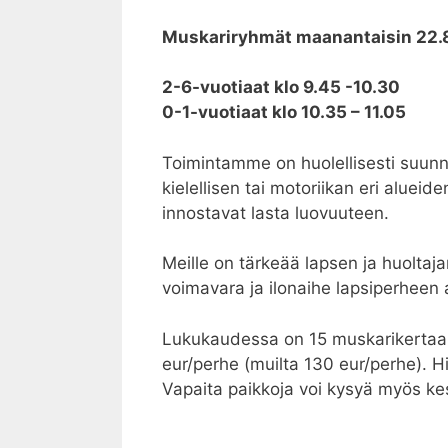
Muskariryhmät
maanantaisin
22.8
2-6-vuotiaat klo 9.45 -10.30
0-1-vuotiaat klo 10.35 – 11.05
Toimintamme on huolellisesti suunn
kielellisen tai motoriikan eri aluei
innostavat lasta luovuuteen.
Meille on tärkeää lapsen ja huoltaj
voimavara ja ilonaihe lapsiperheen 
Lukukaudessa on 15 muskarikertaa
eur/perhe (muilta 130 eur/perhe). 
Vapaita paikkoja voi kysyä myös ke