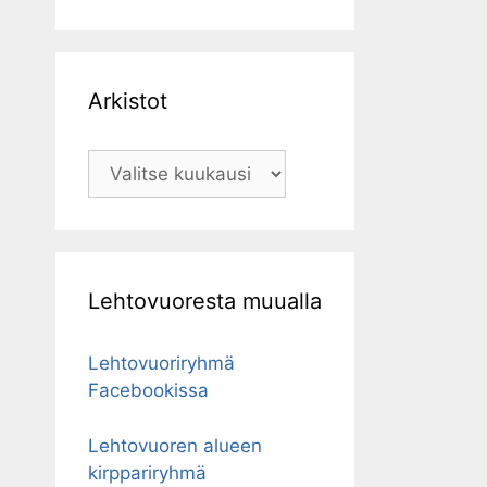
Arkistot
Arkistot
Lehtovuoresta muualla
Lehtovuoriryhmä
Facebookissa
Lehtovuoren alueen
kirppariryhmä