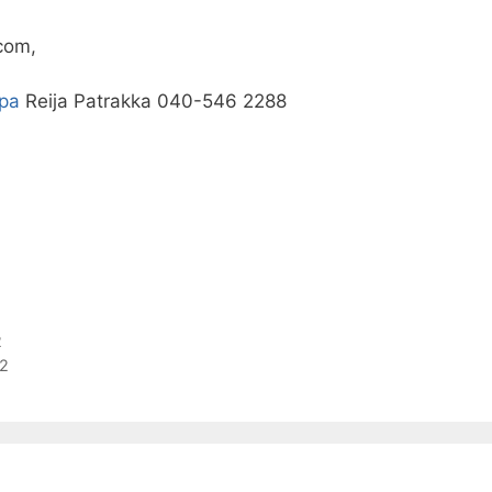
com,
pa
Reija Patrakka 040-546 2288
2
22