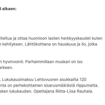
 alkaen:
iteltua ja ottaa huomioon lasten herkkyyskaudet kuten
den kehityksen. Lähtökohtana on hauskuus ja ilo, jotka
an hyvinvointi. Parhaimmillaan muskari on iso
arkeen.
. Lukukausimaksu Lehtovuoren asukkailta 120
Hinta on perhekohtainen sisarusmäärästä riippumatta.
sken lukukauden. Opettajana Riitta-Liisa Rauhala.