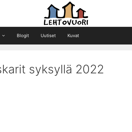
Blogit
Uutiset
Kuvat
arit syksyllä 2022