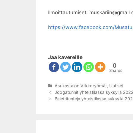
Ilmoittautumiset: muskariin@gmail.
https://www.facebook.com/Musatu
Jaa kavereille
0
Shares
Kategoriat
Asukastalon Viikkoryhmät
,
Uutiset
Artikkelien
Joogatunnit yhteistilassa syksyllä 202
selaus
Balettitunteja yhteistilassa syksyllä 20