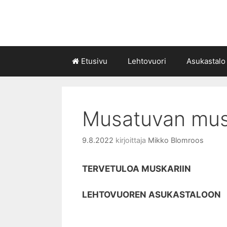
Siirry
sisältöön
Etusivu
Lehtovuori
Asukastalo
Musatuvan musk
9.8.2022
kirjoittaja
Mikko Blomroos
TERVETULOA MUSKARIIN
LEHTOVUOREN ASUKASTALOON