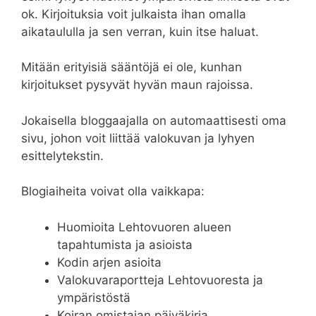
ok. Kirjoituksia voit julkaista ihan omalla
aikataululla ja sen verran, kuin itse haluat.
Mitään erityisiä sääntöjä ei ole, kunhan
kirjoitukset pysyvät hyvän maun rajoissa.
Jokaisella bloggaajalla on automaattisesti oma
sivu, johon voit liittää valokuvan ja lyhyen
esittelytekstin.
Blogiaiheita voivat olla vaikkapa:
Huomioita Lehtovuoren alueen
tapahtumista ja asioista
Kodin arjen asioita
Valokuvaraportteja Lehtovuoresta ja
ympäristöstä
Koiran omistajan päiväkirja