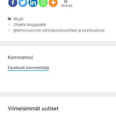
0
Shares
Kategoriat
Blogit
Artikkelien
Ohjeita bloggaajille
selaus
@lehtovuori.net sähköpostiosoitteet ja postituslistat
Kommentoi
Facebook kommentteja
Viimeisimmät uutiset