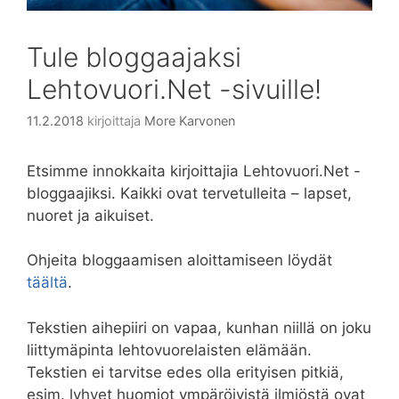
Tule bloggaajaksi
Lehtovuori.Net -sivuille!
11.2.2018
kirjoittaja
More Karvonen
Etsimme innokkaita kirjoittajia Lehtovuori.Net -
bloggaajiksi. Kaikki ovat tervetulleita – lapset,
nuoret ja aikuiset.
Ohjeita bloggaamisen aloittamiseen löydät
täältä
.
Tekstien aihepiiri on vapaa, kunhan niillä on joku
liittymäpinta lehtovuorelaisten elämään.
Tekstien ei tarvitse edes olla erityisen pitkiä,
esim. lyhyet huomiot ympäröivistä ilmiöstä ovat