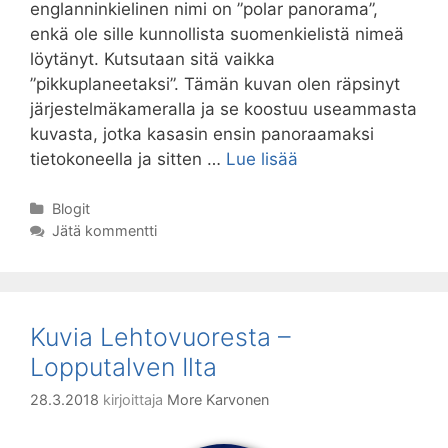
englanninkielinen nimi on ”polar panorama”,
enkä ole sille kunnollista suomenkielistä nimeä
löytänyt. Kutsutaan sitä vaikka
”pikkuplaneetaksi”. Tämän kuvan olen räpsinyt
järjestelmäkameralla ja se koostuu useammasta
kuvasta, jotka kasasin ensin panoraamaksi
Kuvia
tietokoneella ja sitten …
Lue lisää
Lehtovuoresta
–
Kategoriat
Blogit
Jätä kommentti
Tiny
Planet
Lehtovuori
Kuvia Lehtovuoresta –
Lopputalven Ilta
28.3.2018
kirjoittaja
More Karvonen