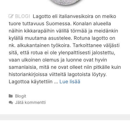
BLOGI
Lagotto eli italianvesikoira on melko
tuore tuttavuus Suomessa. Konalan alueella
näihin kikkarapäihin välillä törmää ja meidänkin
kylällä muutama asustelee. Rotuna lagotto on
nk. alkukantainen työkoira. Tarkoittanee väljästi
sitä, että rotua ei ole ylenpalttisesti jalostettu,
vaan ulkoinen olemus ja luonne ovat hyvin
samanlaisia, mitä ne ovat olleet niin pitkälle kuin
historiankirjoissa viitteitä lagotoista löytyy.
Tryffelinmetsästäjiä
Lagottoa käytettiin …
Lue lisää
Lehtovuoressa
Kategoriat
Blogit
Jätä kommentti