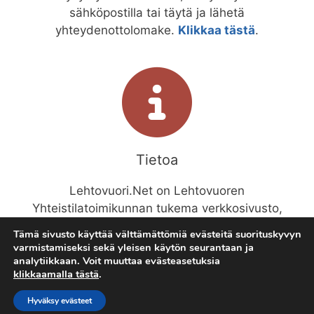
sähköpostilla tai täytä ja lähetä
yhteydenottolomake.
Klikkaa tästä
.
Tietoa
Lehtovuori.Net on Lehtovuoren
Yhteistilatoimikunnan tukema verkkosivusto,
joka on tarkoitettu Lehtovuoren asukkaiden ja
Tämä sivusto käyttää välttämättömiä evästeitä suorituskyvyn
alueesta kiinnostuneiden huviksi ja hyödyksi.
varmistamiseksi sekä yleisen käytön seurantaan ja
analytiikkaan. Voit muuttaa evästeasetuksia
klikkaamalla tästä
.
© 2026
•
Lehtovuoren Yhteistilatoimikunta
Hyväksy evästeet