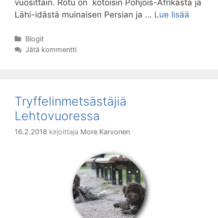
vuosittain. Rotu on kotoisin Pohjois-Afrikasta ja
Tämän
Lähi-idästä muinaisen Persian ja …
Lue lisää
kylän
poikii
Kategoriat
Blogit
Jätä kommentti
Tryffelinmetsästäjiä
Lehtovuoressa
16.2.2018
kirjoittaja
More Karvonen