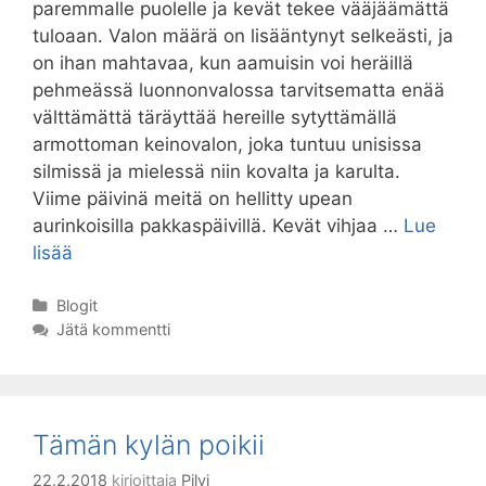
paremmalle puolelle ja kevät tekee vääjäämättä
tuloaan. Valon määrä on lisääntynyt selkeästi, ja
on ihan mahtavaa, kun aamuisin voi heräillä
pehmeässä luonnonvalossa tarvitsematta enää
välttämättä täräyttää hereille sytyttämällä
armottoman keinovalon, joka tuntuu unisissa
silmissä ja mielessä niin kovalta ja karulta.
Viime päivinä meitä on hellitty upean
aurinkoisilla pakkaspäivillä. Kevät vihjaa …
Lue
Kevättä
lisää
kohti
Kategoriat
Blogit
Jätä kommentti
Tämän kylän poikii
22.2.2018
kirjoittaja
Pilvi