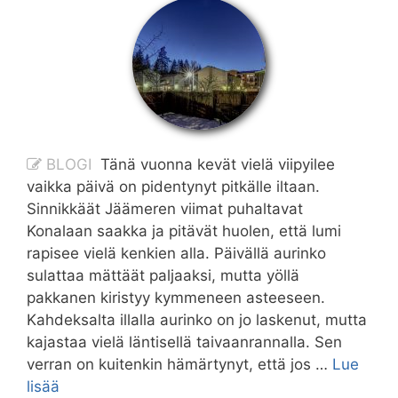
BLOGI
Tänä vuonna kevät vielä viipyilee
vaikka päivä on pidentynyt pitkälle iltaan.
Sinnikkäät Jäämeren viimat puhaltavat
Konalaan saakka ja pitävät huolen, että lumi
rapisee vielä kenkien alla. Päivällä aurinko
sulattaa mättäät paljaaksi, mutta yöllä
pakkanen kiristyy kymmeneen asteeseen.
Kahdeksalta illalla aurinko on jo laskenut, mutta
kajastaa vielä läntisellä taivaanrannalla. Sen
verran on kuitenkin hämärtynyt, että jos …
Lue
Kuvia
lisää