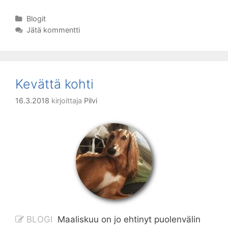
Lehtovuoresta
–
Kategoriat
Blogit
Jätä kommentti
Lopputalven
Ilta
Kevättä kohti
16.3.2018
kirjoittaja
Pilvi
BLOGI
Maaliskuu on jo ehtinyt puolenvälin