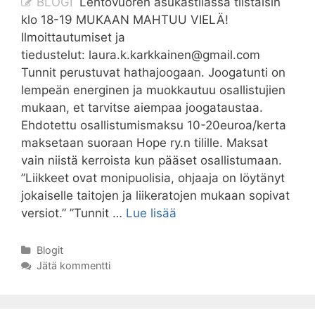
BLOGI
Lehtovuoren asukastilassa tiistaisin
klo 18-19 MUKAAN MAHTUU VIELÄ!
Ilmoittautumiset ja
tiedustelut: laura.k.karkkainen@gmail.com
Tunnit perustuvat hathajoogaan. Joogatunti on
lempeän energinen ja muokkautuu osallistujien
mukaan, et tarvitse aiempaa joogataustaa.
Ehdotettu osallistumismaksu 10-20euroa/kerta
maksetaan suoraan Hope ry.n tilille. Maksat
vain niistä kerroista kun pääset osallistumaan.
”Liikkeet ovat monipuolisia, ohjaaja on löytänyt
jokaiselle taitojen ja liikeratojen mukaan sopivat
JOOGAA
versiot.” ”Tunnit …
Lue lisää
KOTIKULMILLA
–
Kategoriat
Blogit
SYYSKAUSI
Jätä kommentti
2025