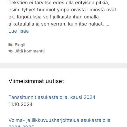
Tekstien ei tarvitse edes olla erityisen pitkiä,
esim. lyhyet huomiot ympäröivistä ilmiöstä ovat
ok. Kirjoituksia voit julkaista ihan omalla
aikataululla ja sen verran, kuin itse haluat. …
Tule
Lue lisää
bloggaajaksi
Lehtovuori.Net
Kategoriat
Blogit
Jätä kommentti
-
sivuille!
Viimeisimmät uutiset
Tanssitunnit asukastalolla, kausi 2024
11.10.2024
Voima- ja liikkuvuusharjoittelua asukastalolla