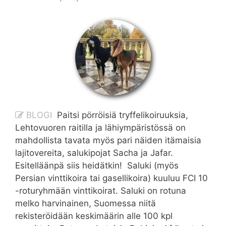
BLOGI
Paitsi pörröisiä tryffelikoiruuksia,
Lehtovuoren raitilla ja lähiympäristössä on
mahdollista tavata myös pari näiden itämaisia
lajitovereita, salukipojat Sacha ja Jafar.
Esitelläänpä siis heidätkin! Saluki (myös
Persian vinttikoira tai gasellikoira) kuuluu FCI 10
-roturyhmään vinttikoirat. Saluki on rotuna
melko harvinainen, Suomessa niitä
rekisteröidään keskimäärin alle 100 kpl