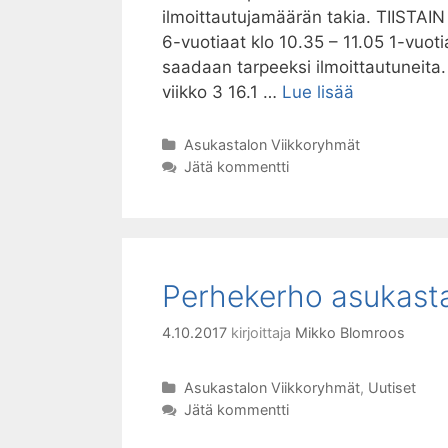
ilmoittautujamäärän takia. TIISTAI
6-vuotiaat klo 10.35 – 11.05 1-vuoti
saadaan tarpeeksi ilmoittautuneita.
Muskarit
viikko 3 16.1 …
Lue lisää
keväällä
2018
Kategoriat
Asukastalon Viikkoryhmät
Jätä kommentti
Perhekerho asukasta
4.10.2017
kirjoittaja
Mikko Blomroos
Kategoriat
Asukastalon Viikkoryhmät
,
Uutiset
Jätä kommentti