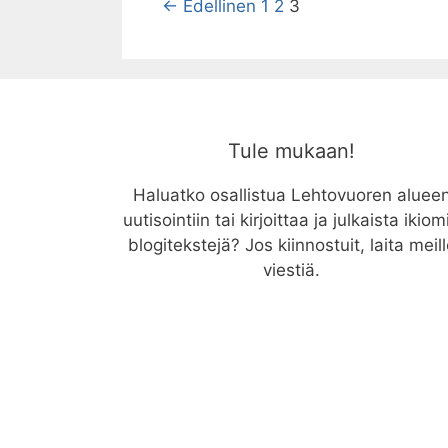
Artikkelien
← Edellinen
1
2
3
selaus
Tule mukaan!
Haluatko osallistua Lehtovuoren aluee
uutisointiin tai kirjoittaa ja julkaista ikiom
blogitekstejä? Jos kiinnostuit, laita meil
viestiä.