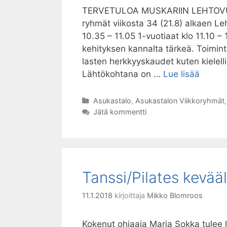
TERVETULOA MUSKARIIN LEHTOVU
ryhmät viikosta 34 (21.8) alkaen Le
10.35 – 11.05 1-vuotiaat klo 11.10 –
kehityksen kannalta tärkeä. Toimin
lasten herkkyyskaudet kuten kielelli
Muskar
Lähtökohtana on …
Lue lisää
asukast
syyska
Kategoriat
Asukastalo
,
Asukastalon Viikkoryhmät
2018
Jätä kommentti
Tanssi/Pilates kevää
11.1.2018
kirjoittaja
Mikko Blomroos
Kokenut ohjaaja Maria Sokka tulee li