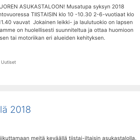
OREN ASUKASTALOON! Musatupa syksyn 2018
htovuoressa TIISTAISIN klo 10 -10.30 2-6-vuotiaat klo
 11.40 vauvat Jokainen leikki- ja laulutuokio on lapsen
tamme on huolellisesti suunniteltua ja ottaa huomioon
sen tai motoriikan eri alueiden kehityksen.
it
alolla,
usi
,
Uutiset
llä 2018
ikuttamaan meitä keväällä tiistai-iltaisin asukastalolla.