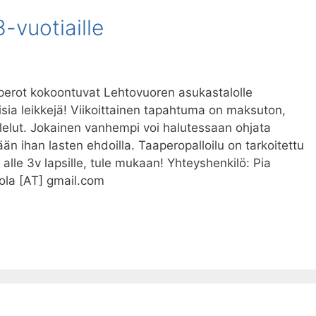
3-vuotiaille
aperot kokoontuvat Lehtovuoren asukastalolle
lisia leikkejä! Viikoittainen tapahtuma on maksuton,
lelut. Jokainen vanhempi voi halutessaan ohjata
n ihan lasten ehdoilla. Taaperopalloilu on tarkoitettu
le alle 3v lapsille, tule mukaan! Yhteyshenkilö: Pia
ola [AT] gmail.com