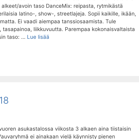
 alkeet/avoin taso DanceMix: reipasta, rytmikästä
ilaisia latino-, show-, streetlajeja. Sopii kaikille, ikään,
omatta. Ei vaadi aiempaa tanssiosaamista. Tule
a, tasapainoa, liikkuvuutta. Parempaa kokonaisvaltaista
Tanssi/Pilates
sin taso: …
Lue lisää
keväällä
2018
18
oren asukastalossa viikosta 3 alkaen aina tiistaisin
auvaryhmä ei ainakaan vielä käynnisty pienen