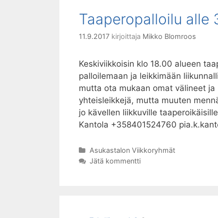
Taaperopalloilu alle 
11.9.2017
kirjoittaja
Mikko Blomroos
Keskiviikkoisin klo 18.00 alueen ta
palloilemaan ja leikkimään liikunnal
mutta ota mukaan omat välineet ja 
yhteisleikkejä, mutta muuten mennää
jo kävellen liikkuville taaperoikäisil
Kantola +358401524760 pia.k.kant
Kategoriat
Asukastalon Viikkoryhmät
Jätä kommentti