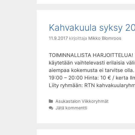
Kahvakuula syksy 20
11.9.2017
kirjoittaja
Mikko Blomroos
TOIMINNALLISTA HARJOITTELUA! Teh
käytetään vaihtelevasti erilaisia väl
aiempaa kokemusta ei tarvitse olla
19:00 – 20:00 Hinta: 10 € / kerta 
Liity ryhmään: RTN kahvakuularyh
Kategoriat
Asukastalon Viikkoryhmät
Jätä kommentti