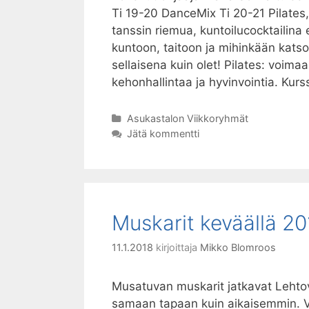
Ti 19-20 DanceMix Ti 20-21 Pilates,
tanssin riemua, kuntoilucocktailina er
kuntoon, taitoon ja mihinkään kats
sellaisena kuin olet! Pilates: voima
kehonhallintaa ja hyvinvointia. Kurs
Kategoriat
Asukastalon Viikkoryhmät
Jätä kommentti
Muskarit keväällä 20
11.1.2018
kirjoittaja
Mikko Blomroos
Musatuvan muskarit jatkavat Lehtovu
samaan tapaan kuin aikaisemmin. V