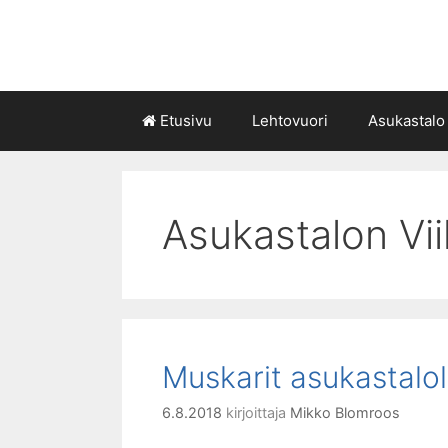
Siirry
sisältöön
Etusivu
Lehtovuori
Asukastalo
Asukastalon Vi
Muskarit asukastalol
6.8.2018
kirjoittaja
Mikko Blomroos